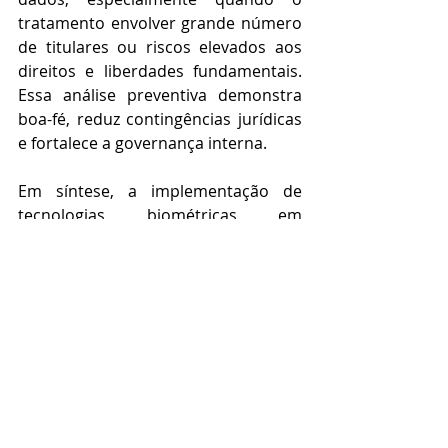
tratamento envolver grande número 
de titulares ou riscos elevados aos 
direitos e liberdades fundamentais. 
Essa análise preventiva demonstra 
boa-fé, reduz contingências jurídicas 
e fortalece a governança interna. 
Em síntese, a implementação de 
tecnologias biométricas em 
ambientes condominiais exige 
equilíbrio entre inovação e 
conformidade legal. A ausência de 
planejamento jurídico adequado 
pode transformar uma solução de 
segurança em fonte de litígios, 
multas administrativas e danos 
reputacionais. Escritórios 
especializados em assessoria 