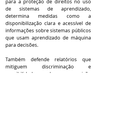
para a proteção de direitos no uso 
de sistemas de aprendizado, 
determina medidas como a 
disponibilização clara e acessível de 
informações sobre sistemas públicos 
que usam aprendizado de máquina 
para decisões.
Também defende relatórios que 
mitiguem discriminação e 
possibilidade de supervisão 
independente com sistemas 
auditáveis. O documento canadense 
pede que se evite o uso de "sistemas 
de caixa preta" que não podem ser 
submetidos a padrões de 
responsabilidade e transparência.  
Fonte:  