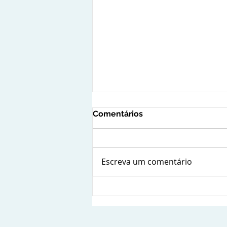
Comentários
Escreva um comentário
O uso de obras em domínio
público na moda e seus
impactos jurídicos