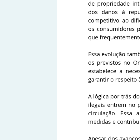
de propriedade inte
dos danos à reput
competitivo, ao dif
os consumidores pa
que frequentemente
Essa evolução tamb
os previstos no O
estabelece a nece
garantir o respeito 
A lógica por trás d
ilegais entrem no p
circulação. Essa 
medidas e contribu
Apesar dos avanços