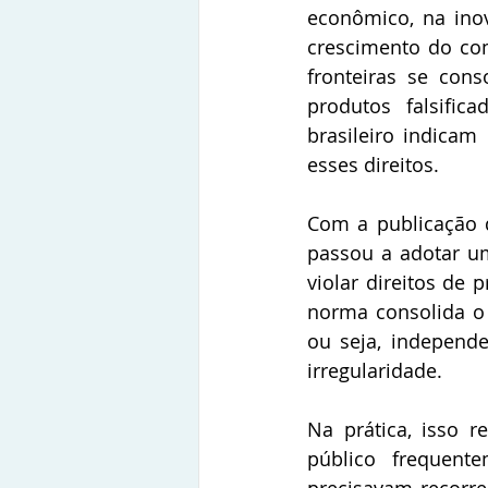
econômico, na ino
crescimento do com
fronteiras se con
produtos falsific
brasileiro indicam
esses direitos.
Com a publicação do
passou a adotar um
violar direitos de 
norma consolida o 
ou seja, independe
irregularidade.
Na prática, isso r
público frequente