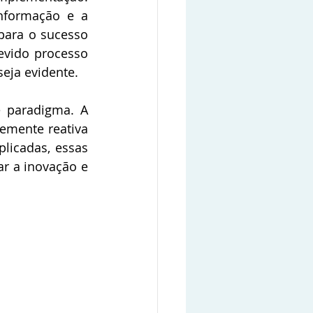
nformação e a 
ara o sucesso 
evido processo 
eja evidente.
 paradigma. A 
emente reativa 
licadas, essas 
r a inovação e 