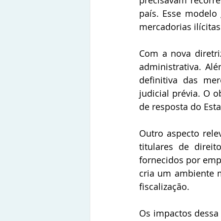
precisavam recorrer
país. Esse modelo 
mercadorias ilícita
Com a nova diretri
administrativa. Al
definitiva das me
judicial prévia. O 
de resposta do Esta
Outro aspecto rele
titulares de dire
fornecidos por empr
cria um ambiente m
fiscalização.
Os impactos dessa 