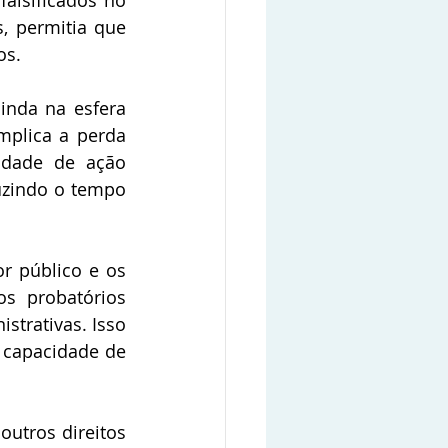
alsificados no 
, permitia que 
os.
inda na esfera 
mplica a perda 
idade de ação 
duzindo o tempo 
r público e os 
s probatórios 
trativas. Isso 
 capacidade de 
utros direitos 