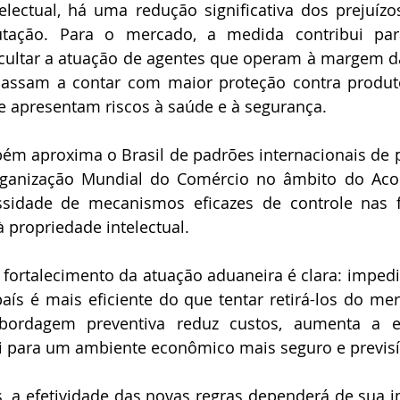
lectual, há uma redução significativa dos prejuízos
ação. Para o mercado, a medida contribui para 
icultar a atuação de agentes que operam à margem da 
ssam a contar com maior proteção contra produtos 
 apresentam riscos à saúde e à segurança.
ém aproxima o Brasil de padrões internacionais de 
rganização Mundial do Comércio no âmbito do Acor
ssidade de mecanismos eficazes de controle nas fr
à propriedade intelectual. 
o fortalecimento da atuação aduaneira é clara: impedi
aís é mais eficiente do que tentar retirá-los do me
abordagem preventiva reduz custos, aumenta a ef
i para um ambiente econômico mais seguro e previsí
, a efetividade das novas regras dependerá de sua 