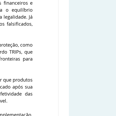
 financeiros e 
o equilíbrio 
legalidade. Já 
falsificados, 
proteção, como 
do TRIPs, que 
onteiras para 
r que produtos 
rcado após sua 
etividade das 
vel.
implementação. 