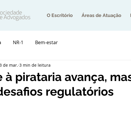
O Escritório
Áreas de Atuação
a
NR-1
Bem-estar
3 de mar.
3 min de leitura
à pirataria avança, ma
desafios regulatórios