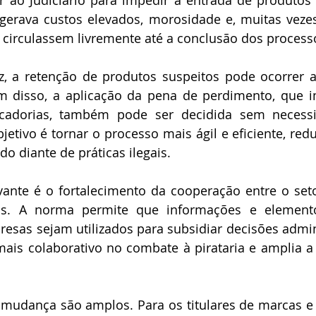
 ao Judiciário para impedir a entrada de produtos f
gerava custos elevados, morosidade e, muitas vezes
s circulassem livremente até a conclusão dos process
z, a retenção de produtos suspeitos pode ocorrer a
ém disso, a aplicação da pena de perdimento, que i
rcadorias, também pode ser decidida sem necess
objetivo é tornar o processo mais ágil e eficiente, re
do diante de práticas ilegais.
vante é o fortalecimento da cooperação entre o seto
itos. A norma permite que informações e elemento
esas sejam utilizados para subsidiar decisões adminis
ais colaborativo no combate à pirataria e amplia a
mudança são amplos. Para os titulares de marcas e o