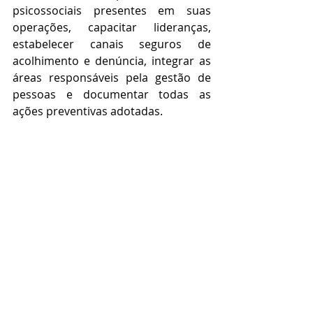
psicossociais presentes em suas 
operações, capacitar lideranças, 
estabelecer canais seguros de 
acolhimento e denúncia, integrar as 
áreas responsáveis pela gestão de 
pessoas e documentar todas as 
ações preventivas adotadas. 
Mais do que uma obrigação legal, a 
atualização da NR-1 representa uma 
oportunidade para que as empresas 
fortaleçam seus modelos de 
governança e consolidem práticas 
corporativas alinhadas às 
transformações do mercado de 
trabalho. 
A saúde mental passa a ocupar 
posição central na estratégia 