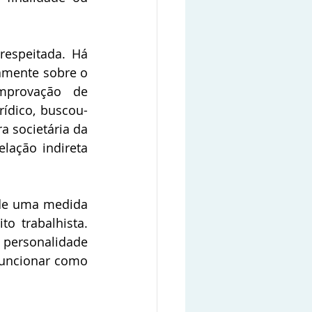
espeitada. Há 
mente sobre o 
provação de 
ídico, buscou-
 societária da 
ação indireta 
de uma medida 
 trabalhista. 
 personalidade 
funcionar como 