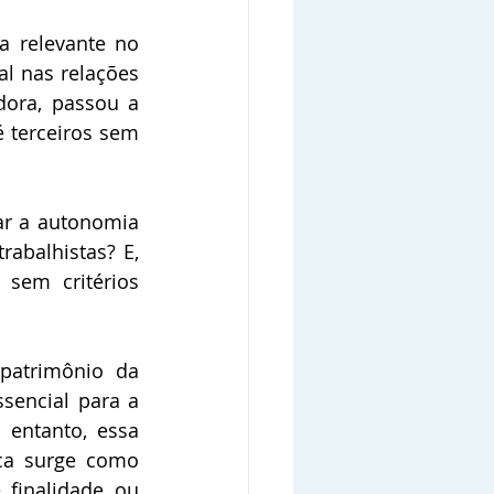
 relevante no 
l nas relações 
ora, passou a 
 terceiros sem 
r a autonomia 
abalhistas? E, 
sem critérios 
patrimônio da 
encial para a 
 entanto, essa 
ca surge como 
finalidade ou 