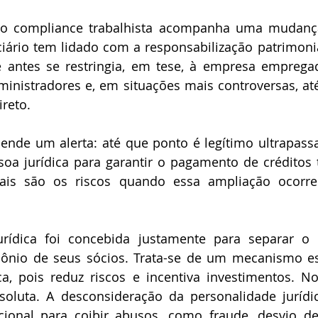
do compliance trabalhista acompanha uma mudança
ário tem lidado com a responsabilização patrimonia
 antes se restringia, em tese, à empresa empregad
ministradores e, em situações mais controversas, até
ireto. 
nde um alerta: até que ponto é legítimo ultrapassa
oa jurídica para garantir o pagamento de créditos tr
uais são os riscos quando essa ampliação ocorre 
urídica foi concebida justamente para separar o 
ônio de seus sócios. Trata-se de um mecanismo ess
a, pois reduz riscos e incentiva investimentos. No
soluta. A desconsideração da personalidade jurídi
ional para coibir abusos, como fraude, desvio de 