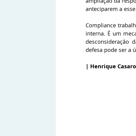
ampliação da respo
anteciparem a esse
Compliance trabalh
interna. É um meca
desconsideração da
defesa pode ser a ún
| Henrique Casaro