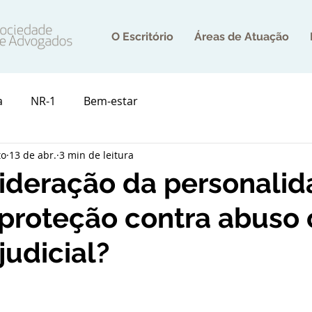
O Escritório
Áreas de Atuação
a
NR-1
Bem-estar
to
13 de abr.
3 min de leitura
ideração da personali
: proteção contra abuso
judicial?