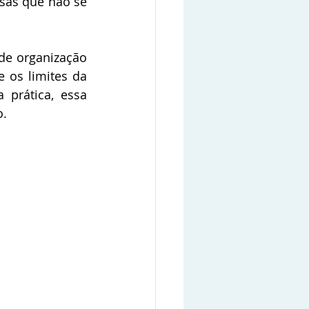
sas que não se 
de organização 
os limites da 
prática, essa 
. 