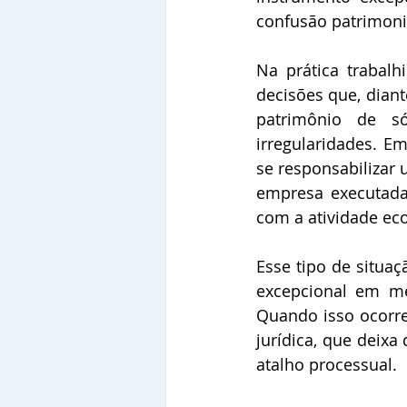
confusão patrimonia
Na prática trabalh
decisões que, dian
patrimônio de s
irregularidades. E
se responsabilizar 
empresa executada,
com a atividade ec
Esse tipo de situa
excepcional em me
Quando isso ocorre
jurídica, que deix
atalho processual. 