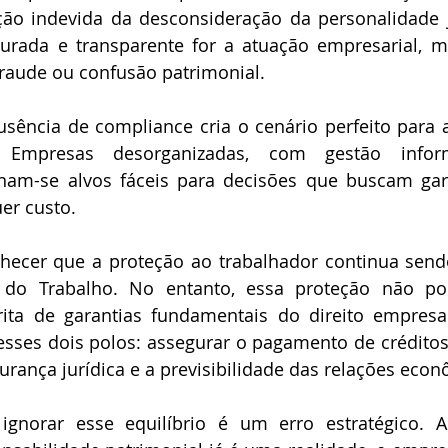
ção indevida da desconsideração da personalidade jur
urada e transparente for a atuação empresarial, m
raude ou confusão patrimonial. 
usência de compliance cria o cenário perfeito para 
o. Empresas desorganizadas, com gestão info
am-se alvos fáceis para decisões que buscam garan
er custo. 
hecer que a proteção ao trabalhador continua sendo
o do Trabalho. No entanto, essa proteção não pode
strita de garantias fundamentais do direito empresar
esses dois polos: assegurar o pagamento de créditos
ança jurídica e a previsibilidade das relações econ
 ignorar esse equilíbrio é um erro estratégico. A