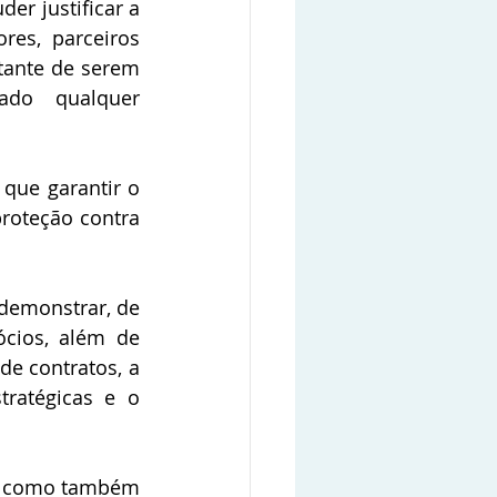
er justificar a 
es, parceiros 
tante de serem 
do qualquer 
que garantir o 
oteção contra 
emonstrar, de 
cios, além de 
e contratos, a 
ratégicas e o 
, como também 