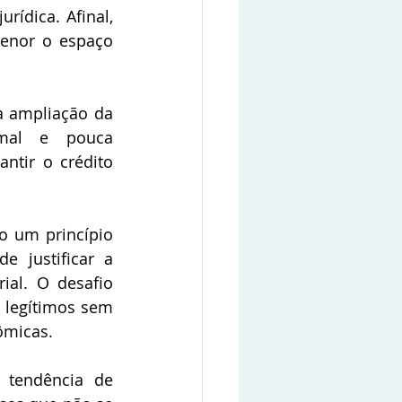
ídica. Afinal, 
enor o espaço 
a ampliação da 
rmal e pouca 
tir o crédito 
 um princípio 
 justificar a 
ial. O desafio 
 legítimos sem 
ômicas. 
 tendência de 