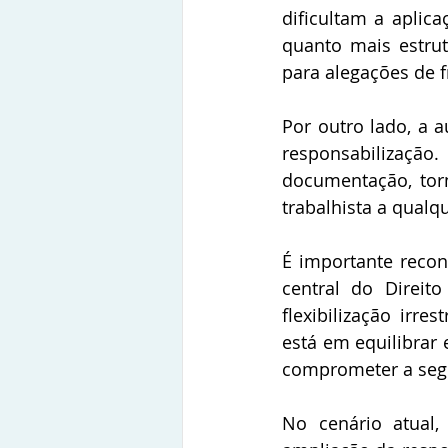
dificultam a aplica
quanto mais estrut
para alegações de f
Por outro lado, a a
responsabilizaçã
documentação, torn
trabalhista a qualqu
É importante recon
central do Direit
flexibilização irre
está em equilibrar 
comprometer a segur
No cenário atual,