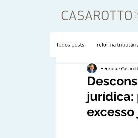
Todos posts
reforma tributári
Henrique Casarot
Descons
jurídica
excesso 