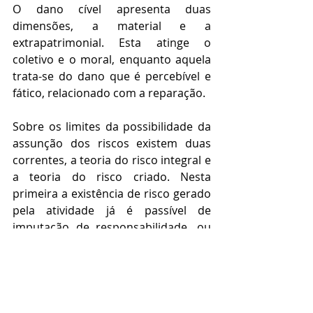
O dano cível apresenta duas 
dimensões, a material e a 
extrapatrimonial. Esta atinge o 
coletivo e o moral, enquanto aquela 
trata-se do dano que é percebível e 
fático, relacionado com a reparação.
Sobre os limites da possibilidade da 
assunção dos riscos existem duas 
correntes, a teoria do risco integral e 
a teoria do risco criado. Nesta 
primeira a existência de risco gerado 
pela atividade já é passível de 
imputação de responsabilidade, ou 
seja, mesmo que o dano seja 
involuntário é necessário repara-lo 
integralmente.  Na Teoria do Risco 
Criado apenas nas atividades com 
maior periculosidade, e que esse 