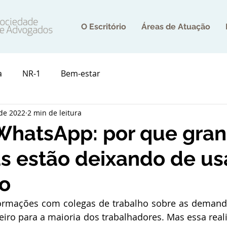
O Escritório
Áreas de Atuação
a
NR-1
Bem-estar
 de 2022
2 min de leitura
WhatsApp: por que gra
 estão deixando de us
vo
formações com colegas de trabalho sobre as demand
eiro para a maioria dos trabalhadores. Mas essa reali