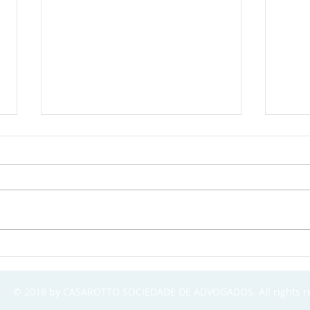
O contrato como
Equi
instrumento de
Pode
crescimento, governança e
70% 
© 2018 by CASAROTTO SOCIEDADE DE ADVOGADOS. All rights r
inovação
Clín