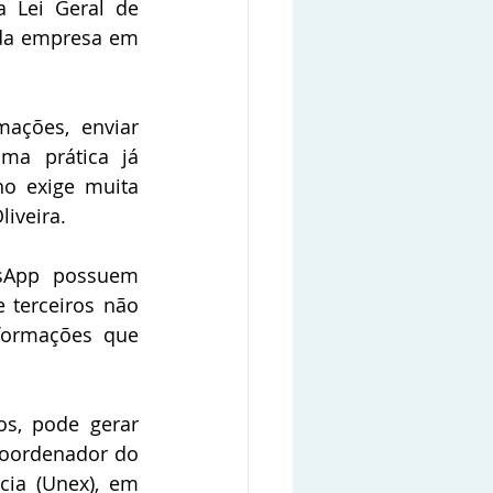
 Lei Geral de 
da empresa em 
ações, enviar 
a prática já 
o exige muita 
liveira.
sApp possuem 
 terceiros não 
formações que 
s, pode gerar 
coordenador do 
ia (Unex), em 