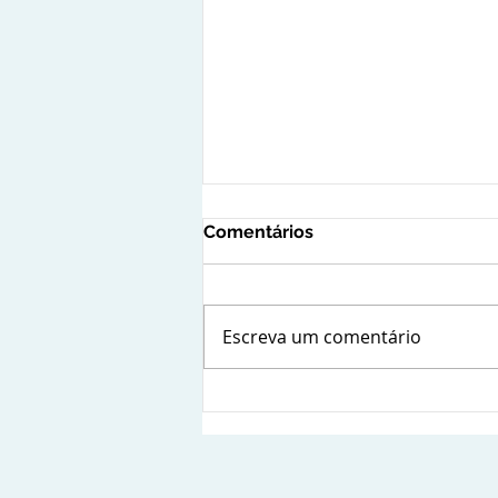
Comentários
Escreva um comentário
Compliance reputacional: a
importância da gestão da
imagem nas empresas