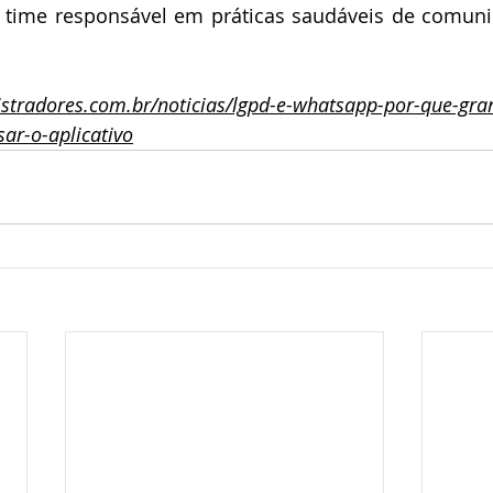
time responsável em práticas saudáveis de comunica
istradores.com.br/noticias/lgpd-e-whatsapp-por-que-gr
ar-o-aplicativo