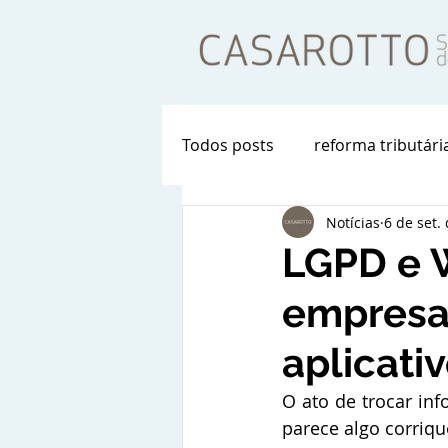
Todos posts
reforma tributári
Notícias
6 de set.
LGPD e 
empresas
aplicati
O ato de trocar in
parece algo corriqu