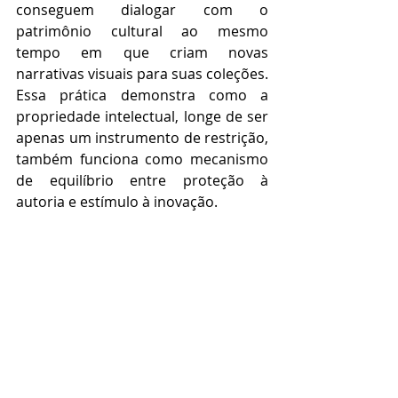
conseguem dialogar com o 
patrimônio cultural ao mesmo 
tempo em que criam novas 
narrativas visuais para suas coleções. 
Essa prática demonstra como a 
propriedade intelectual, longe de ser 
apenas um instrumento de restrição, 
também funciona como mecanismo 
de equilíbrio entre proteção à 
autoria e estímulo à inovação.
Em síntese, o debate apresentado no 
artigo evidencia que o domínio 
público desempenha papel 
fundamental no ecossistema criativo 
da moda. Ao permitir que obras 
clássicas sejam reutilizadas e 
reinterpretadas, ele amplia as 
possibilidades de criação e fortalece 