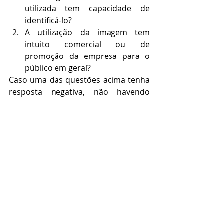
utilizada tem capacidade de 
identificá-lo?
A utilização da imagem tem 
intuito comercial ou de 
promoção da empresa para o 
público em geral?
Caso uma das questões acima tenha 
resposta negativa, não havendo 
conteúdo vexatório à honra do 
funcionário, a empresa não precisará 
colher sua autorização para 
divulgação de sua imagem.
Por outro lado, caso as duas 
respostam sejam positivas, por certo 
o setor de RH que atua de forma 
preventiva e diligente deverá colher 
expressa autorização do funcionário 