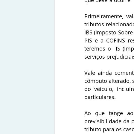
que deverá ocorrer
Primeiramente, val
tributos relaciona
IBS (Imposto Sobre B
PIS e a COFINS res
teremos o  IS (Imp
serviços prejudicia
Vale ainda coment
cômputo alterado, 
do veículo, inclu
particulares.
Ao que tange ao 
previsibilidade da 
tributo para os cas