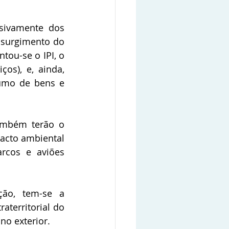
sivamente dos 
surgimento do 
tou-se o IPI, o 
s), e, ainda, 
umo de bens e 
ambém terão o 
acto ambiental 
rcos e aviões 
ão, tem-se a 
aterritorial do 
no exterior.