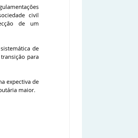
gulamentações 
ciedade civil 
ecção de um 
istemática de 
transição para 
a expectiva de 
butária maior.