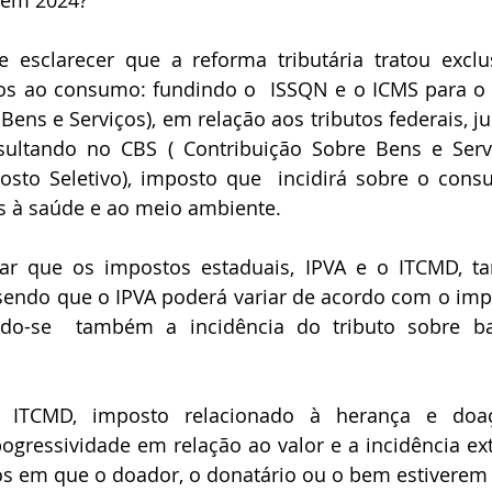
 em 2024?
e esclarecer que a reforma tributária tratou exclu
dos ao consumo: fundindo o  ISSQN e o ICMS para o 
ens e Serviços), em relação aos tributos federais, jun
ultando no CBS ( Contribuição Sobre Bens e Serviço
osto Seletivo), imposto que  incidirá sobre o cons
is à saúde e ao meio ambiente.
ar que os impostos estaduais, IPVA e o ITCMD, t
sendo que o IPVA poderá variar de acordo com o imp
indo-se  também a incidência do tributo sobre ba
ITCMD, imposto relacionado à herança e doaç
pogressividade em relação ao valor e a incidência extr
os em que o doador, o donatário ou o bem estiverem 