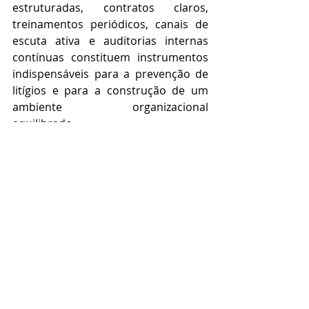
estruturadas, contratos claros, 
treinamentos periódicos, canais de 
escuta ativa e auditorias internas 
contínuas constituem instrumentos 
indispensáveis para a prevenção de 
litígios e para a construção de um 
ambiente organizacional 
equilibrado. 
O trabalho híbrido é uma realidade 
irreversível e representa 
oportunidades significativas de 
produtividade e qualidade de vida. 
No entanto, sua adoção sem uma 
estrutura sólida de compliance pode 
comprometer a segurança jurídica 
da empresa e fragilizar a relação com 
seus colaboradores. Investir em 
compliance trabalhista, portanto, 