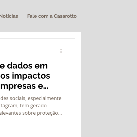
Notícias
Fale com a Casarotto
e dados em
 os impactos
 empresas e
des sociais, especialmente
stagram, tem gerado
relevantes sobre proteção
al e responsabilidade das
Em decisão recente, a
to de uma usuária recuperar