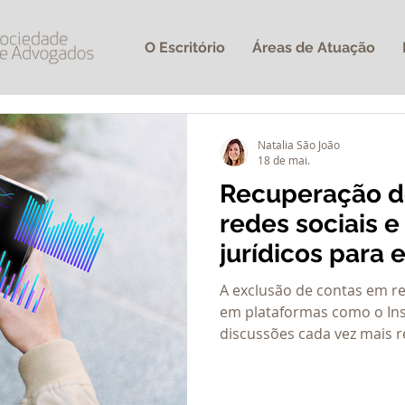
O Escritório
Áreas de Atuação
Natalia São João
18 de mai.
Recuperação d
redes sociais e
jurídicos para
usuários
A exclusão de contas em re
em plataformas como o In
discussões cada vez mais 
de dados, patrimônio digit
plataformas tecnológicas. 
Justiça reconheceu o direi