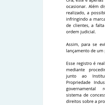
Ora, este é apenas
ocasionar. Além di
realizado, a possib
infringindo a marc
de clientes, a fal
ordem judicial.
Assim, para se ev
lançamento de um p
Esse registro é real
mediante procedi
junto ao Instit
Propriedade Indust
governamental r
sistema de concess
direitos sobre a pro