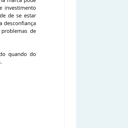
ma marca pode 
e investimento 
de de se estar 
a desconfiança 
 problemas de 
ado quando do 
.