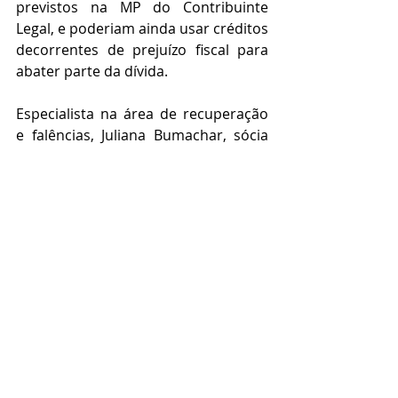
previstos na MP do Contribuinte 
Legal, e poderiam ainda usar créditos 
decorrentes de prejuízo fiscal para 
abater parte da dívida.
Especialista na área de recuperação 
e falências, Juliana Bumachar, sócia 
do Bumachar Advogados, acredita 
que em vez de acordo - como propõe 
a União por meio da MP do 
Contribuinte Legal - seria mais 
adequada a regularização de um 
plano de parcelamento fiscal 
específico para as empresas em 
recuperação. “A questão do acordo 
não é fácil. Fica nas mãos da Fazenda 
decidir se aceita ou não. E é muito 
burocrático”, afirma a advogada.