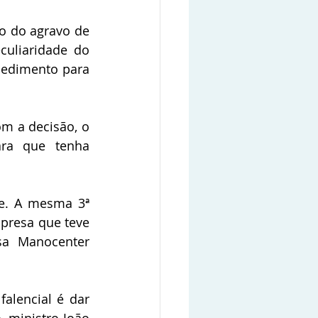
o do agravo de 
uliaridade do 
pedimento para 
m a decisão, o 
ra que tenha 
e. A mesma 3ª 
resa que teve 
sa Manocenter 
alencial é dar 
 ministro João 