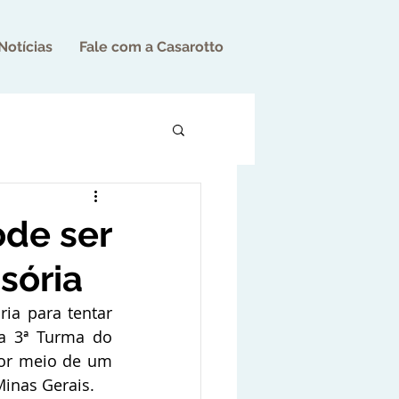
Notícias
Fale com a Casarotto
ode ser
sória
a para tentar 
a 3ª Turma do 
por meio de um 
Minas Gerais.