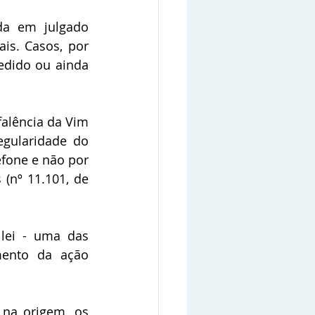
da em julgado 
s. Casos, por 
edido ou ainda 
alência da Vim 
gularidade do 
fone e não por 
(nº 11.101, de 
lei - uma das 
mento da ação 
na origem, os 