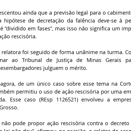
escentou ainda que a previsão legal para o cabiment
 hipótese de decretação da falência deve-se à pec
é “dividido em fases”, mas isso não significa um im
ção rescisória.
relatora foi seguido de forma unânime na turma. Co
rnar ao Tribunal de Justiça de Minas Gerais pa
desembargadores julguem o mérito.
é agora, de um único caso sobre esse tema na Cort
mbém permitiu o uso de ação rescisória por uma emp
ada. Esse caso (REsp 1126521) envolveu a empre
Grosso.
 não pode propor ação rescisória contra o decreto f
lei não deu”, afirmou, na ocasião, o relator do caso,