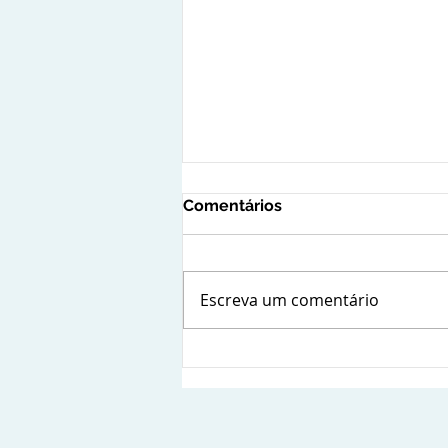
Comentários
Escreva um comentário
Compliance reputacional: a
importância da gestão da
imagem nas empresas