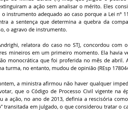
tinguiram a ação sem analisar o mérito. Eles consi
a o instrumento adequado ao caso porque a Lei nº 11.
ontra a sentença que determina a quebra da compa
so, o agravo de instrumento.
ndrighi, relatora do caso no STJ, concordou com o
es mineiros em um primeiro momento. Ela havia ve
ão monocrática que foi proferida no mês de abril. A
na turma, no entanto, mudou de opinião (REsp 178044
ntem, a ministra afirmou não haver qualquer imped
 votar, que o Código de Processo Civil vigente na 
 a ação, no ano de 2013, definia a rescisória como 
” transitada em julgado, o que considerou tratar o c