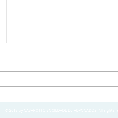
O contrato como
Equi
instrumento de
Pode
crescimento, governança e
70% 
© 2018 by CASAROTTO SOCIEDADE DE ADVOGADOS. All rights r
inovação
Clín