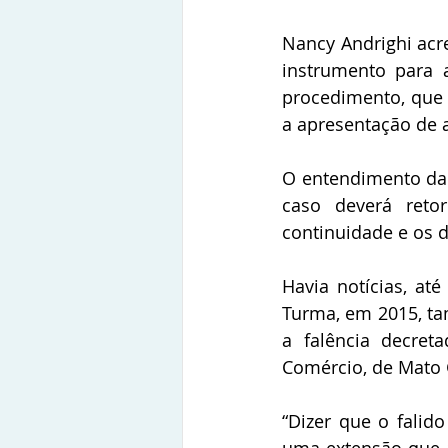
Nancy Andrighi acr
instrumento para a
procedimento, que 
a apresentação de a
O entendimento da 
caso deverá reto
continuidade e os 
Havia notícias, at
Turma, em 2015, ta
a falência decret
Comércio, de Mato 
“Dizer que o falido
uma extensão que a 