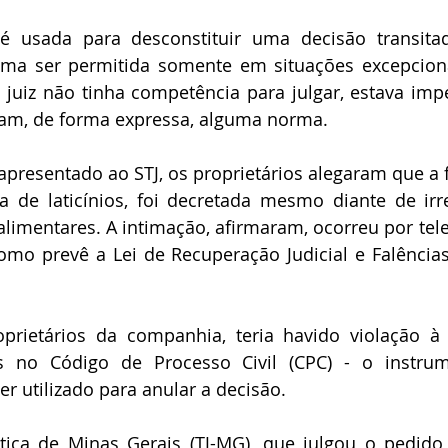
 é usada para desconstituir uma decisão transita
uma ser permitida somente em situações excepcionai
juiz não tinha competência para julgar, estava imp
ram, de forma expressa, alguma norma.
apresentado ao STJ, os proprietários alegaram que a f
 de laticínios, foi decretada mesmo diante de irre
falimentares. A intimação, afirmaram, ocorreu por tele
mo prevê a Lei de Recuperação Judicial e Falências 
prietários da companhia, teria havido violação à 
as no Código de Processo Civil (CPC) - o instru
er utilizado para anular a decisão.
tiça de Minas Gerais (TJ-MG), que julgou o pedido 