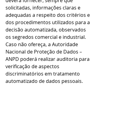
deverá fornecer, sempre que 
solicitadas, informações claras e 
adequadas a respeito dos critérios e 
dos procedimentos utilizados para a 
decisão automatizada, observados 
os segredos comercial e industrial. 
Caso não ofereça, a Autoridade 
Nacional de Proteção de Dados – 
ANPD poderá realizar auditoria para 
verificação de aspectos 
discriminatórios em tratamento 
automatizado de dados pessoais.
Portanto, a LGPD não restringe a 
tomada de decisões automatizadas 
baseada no uso de algoritmo  nos 
processos de recrutamento e 
seleção, mas a LGPD garante ao 
titular dos dados a revisão da 