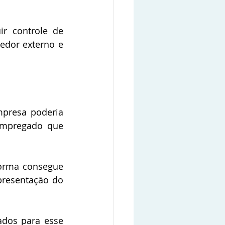
r controle de 
dor externo e 
presa poderia 
empregado que 
orma consegue 
resentação do 
dos para esse 