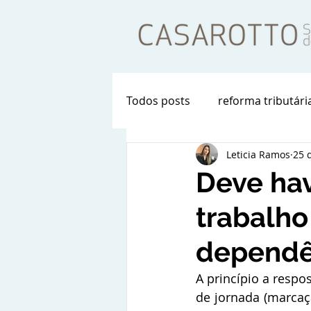
Todos posts
reforma tributári
Leticia Ramos
25 
Deve hav
trabalho
dependê
A princípio a respos
de jornada (marcaç