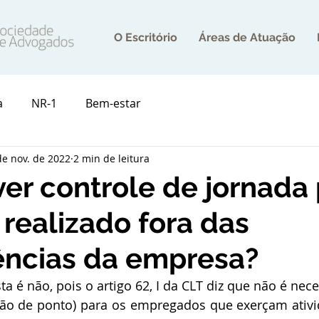
O Escritório
Áreas de Atuação
a
NR-1
Bem-estar
de nov. de 2022
2 min de leitura
er controle de jornada 
 realizado fora das
ncias da empresa?
ta é não, pois o artigo 62, I da CLT diz que não é nece
ão de ponto) para os empregados que exerçam ativid