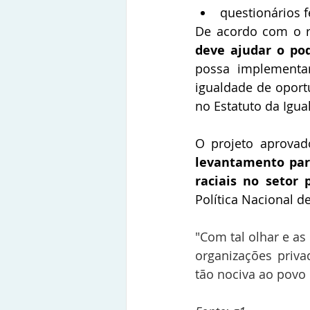
questionários fe
De acordo com o re
deve ajudar o po
possa implementar,
igualdade de oport
no Estatuto da Igua
O projeto aprova
levantamento para
raciais no setor 
Política Nacional d
"Com tal olhar e as
organizações priva
tão nociva ao povo 