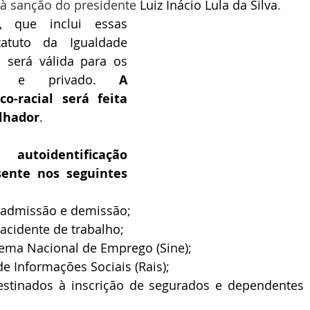
 à sanção do presidente 
Luiz Inácio Lula da Silva
.
 que inclui essas 
tatuto da Igualdade 
o será válida para os 
co e privado. 
A 
co-racial será feita 
alhador
.
utoidentificação 
ente nos seguintes 
 admissão e demissão;
acidente de trabalho;
tema Nacional de Emprego (Sine);
e Informações Sociais (Rais);
tinados à inscrição de segurados e dependentes d