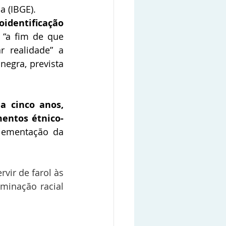
a (IBGE).
identificação 
 “a fim de que 
 realidade” a 
egra, prevista 
a cinco anos, 
entos étnico-
lementação da 
ir de farol às 
minação racial 