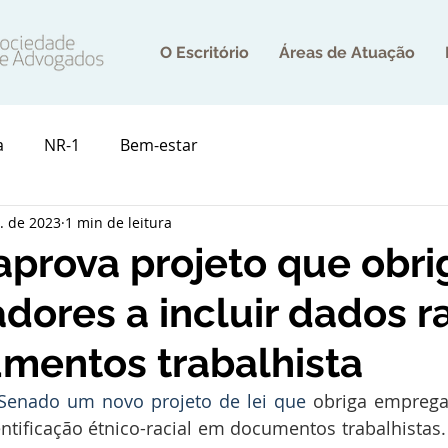
O Escritório
Áreas de Atuação
a
NR-1
Bem-estar
. de 2023
1 min de leitura
prova projeto que obri
ores a incluir dados ra
mentos trabalhista
 Senado um novo projeto de lei que
 obriga empregad
tificação étnico-racial em documentos trabalhistas.