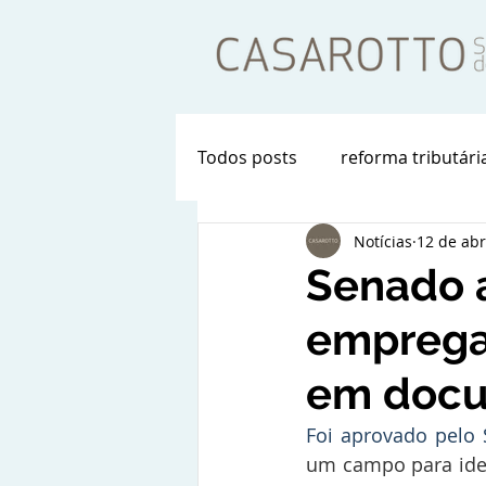
Todos posts
reforma tributári
Notícias
12 de abr
Senado a
empregad
em docu
Foi aprovado pelo
um campo para iden