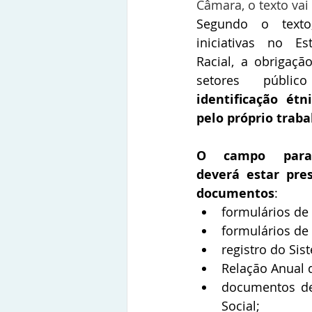
Câmara, o texto vai
Segundo o texto,
iniciativas no Es
Racial, a obrigaçã
setores públi
identificação étni
pelo próprio trab
O campo para a
deverá estar pres
documentos
:
formulários de
formulários de 
registro do Sis
Relação Anual d
documentos des
Social;