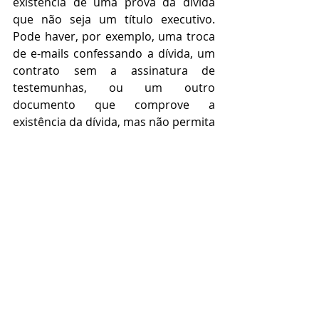
existência de uma prova da dívida 
que não seja um título executivo. 
Pode haver, por exemplo, uma troca 
de e-mails confessando a dívida, um 
contrato sem a assinatura de 
testemunhas, ou um outro 
documento que comprove a 
existência da dívida, mas não permita 
sua execução. 
A terceira possibilidade é a 
propositura de Execução de Título 
Extrajudicial, sua finalidade é cobrar 
dívidas que não foram devidamente 
pagas pelo devedor e constam 
registradas em algum título elencado 
no rol taxativo do artigo 784 do 
Código de Processo Civil, por 
exemplo a nota promissória, a 